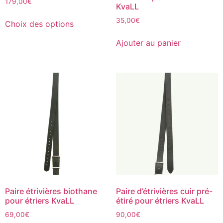
179,00
€
KvaLL
Ce
35,00
€
Choix des options
produit
a
Ajouter au panier
plusieurs
variations.
Les
options
peuvent
être
choisies
sur
la
page
du
produit
Paire étrivières biothane
Paire d’étrivières cuir pré-
pour étriers KvaLL
étiré pour étriers KvaLL
69,00
€
90,00
€