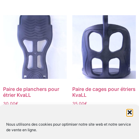
Paire de planchers pour
Paire de cages pour étriers
étrier KvaLL
KvaLL
30,00
€
35,00
€
Ce
Ce
Choix des options
Choix des options
produit
produit
Nous utilisons des cookies pour optimiser notre site web et notre service
a
a
de vente en ligne.
plusieurs
plusieurs