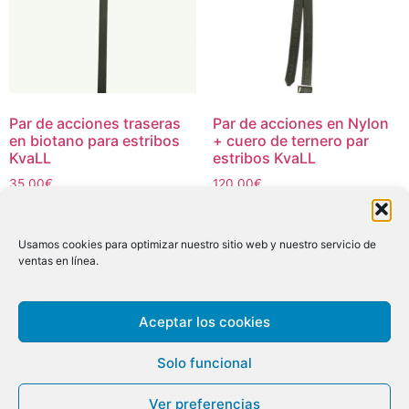
elegir
en
la
página
de
Par de acciones traseras
Par de acciones en Nylon
produc
en biotano para estribos
+ cuero de ternero par
KvaLL
estribos KvaLL
35,00
€
120,00
€
Añadir al carrito
Añadir al carrito
Usamos cookies para optimizar nuestro sitio web y nuestro servicio de
ventas en línea.
Aceptar los cookies
Étriers KvaLL
À propos
Contact
Conditions Générales de Vente
Solo funcional
Politique de cookies (UE)
Cookie policy
Ver preferencias