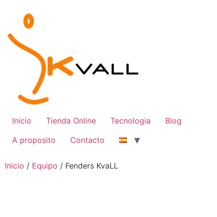
Ir
al
contenido
Inicio
Tienda Online
Tecnologia
Blog
A proposito
Contacto
Inicio
/
Equipo
/ Fenders KvaLL