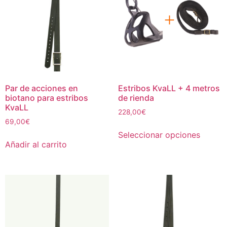
Par de acciones en
Estribos KvaLL + 4 metros
biotano para estribos
de rienda
KvaLL
228,00
€
69,00
€
Este
Seleccionar opciones
produc
Añadir al carrito
tiene
múltipl
variant
Las
opcion
se
puede