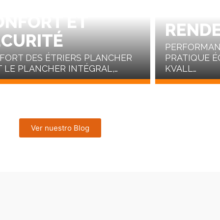
LANCHER PLAT –
PERFO
ONFORT ET
REND
ÉCURITÉ
PERFORMANC
FORT DES ÉTRIERS PLANCHER
PRATIQUE É
T LE PLANCHER INTÉGRAL,…
KVALL…
Ver nuestro Blog