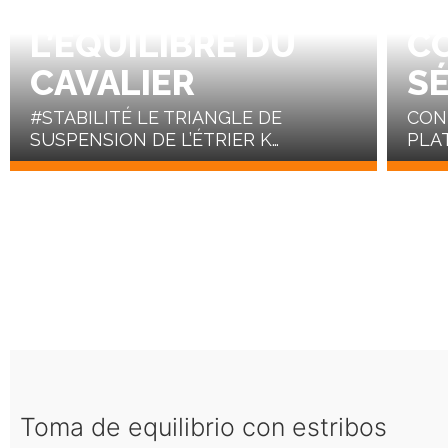
LA STABILITÉ ET
P
L’ÉQUILIBRE DU
C
CAVALIER
S
#STABILITÉ LE TRIANGLE DE
CON
SUSPENSION DE L’ÉTRIER K…
PLA
Toma de equilibrio con estribos