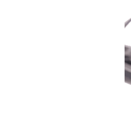
pados con
 169 € en lugar