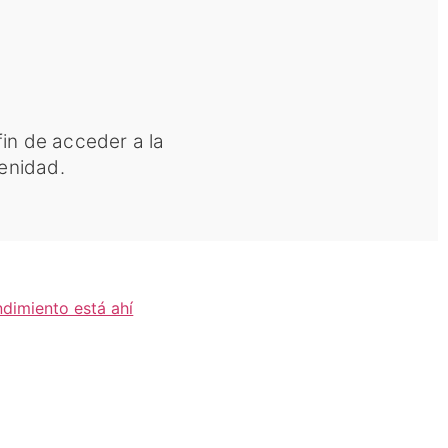
fin de acceder a la
renidad.
ndimiento está ahí
RS KVALL, LA