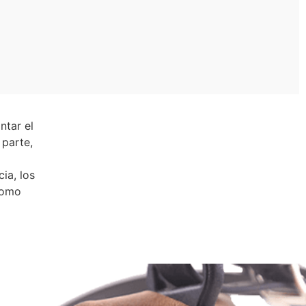
ntar el
 parte,
ia, los
como