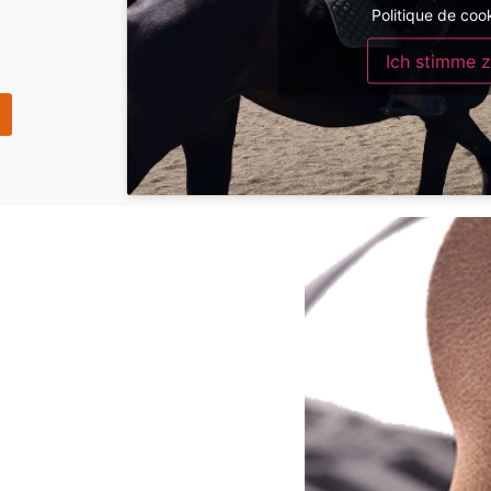
Politique de coo
Ich stimme 
ot
sgerüstet.
nd Pferdetourenzzz