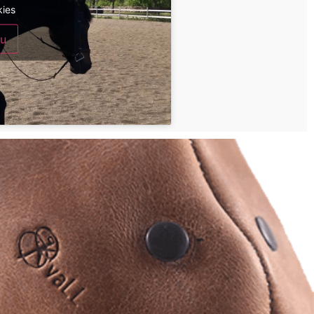
kies
zu