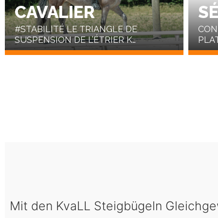
CAVALIER
S
#STABILITÉ LE TRIANGLE DE
CON
SUSPENSION DE L’ÉTRIER K…
PLA
Mit den KvaLL Steigbügeln Gleichge