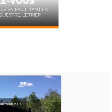
EZ-VOUS
E EN FACILITANT LA
QUESTRE, L’ÉTRIER
 um Youtube zu