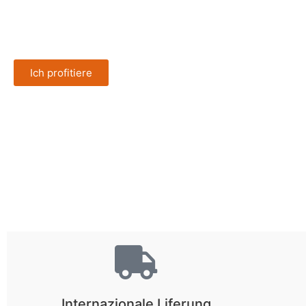
Profitieren Sie von diesem zeitlich begrenzten Angebot
und kaufen Sie das Ganze für 169 € anstatt 198 €
Ich profitiere
Internazionale Liferung