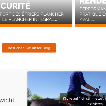
REND
ÉCURITÉ
PERFORMANC
FORT DES ÉTRIERS PLANCHER
PRATIQUE É
T LE PLANCHER INTÉGRAL,…
KVALL…
Besuchen Sie unser Blog
Klicke auf "Ich stimme zu",
wicht
aktivieren