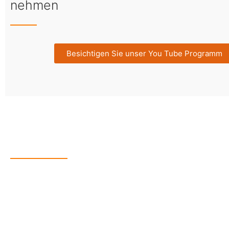
nehmen
Besichtigen Sie unser You Tube Programm
Begrenztes Angeb
Ein Paar Kvall Steigbügel mit Tapaderos au
Eine besondere Ausrüstung für Ausflüge u