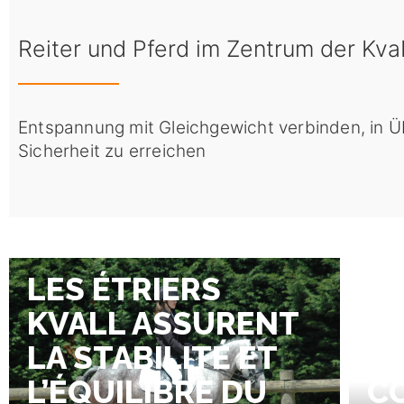
Reiter und Pferd im Zentrum der Kv
Entspannung mit Gleichgewicht verbinden, in Ü
Sicherheit zu erreichen
LES ÉTRIERS
ÉT
KVALL ASSURENT
D’
LA STABILITÉ ET
P
L’ÉQUILIBRE DU
C