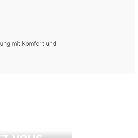
tung mit Komfort und
RS KVALL, LA
RMANCE AU