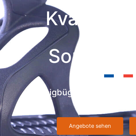
Kvall Ste
Herb
Sonderan
Steigbügel made in Franc
revolutioni
Angebote sehen