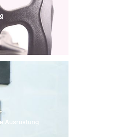
ng
re Ausrüstung