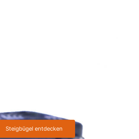
igbügel
st
gebot
e, die Reitkunst
eren
Steigbügel entdecken