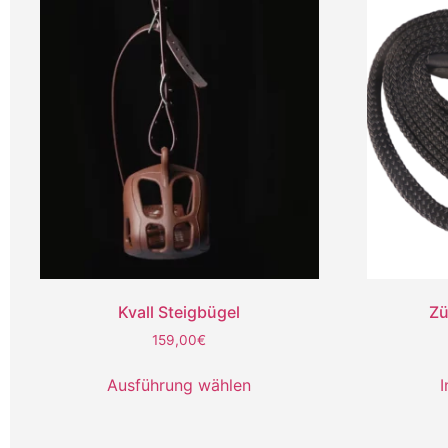
Kvall Steigbügel
Zü
159,00
€
Ausführung wählen
I