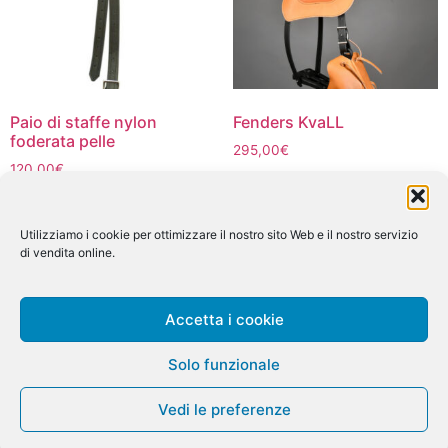
scelte
nella
pagina
del
prodotto
Paio di staffe nylon
Fenders KvaLL
foderata pelle
295,00
€
120,00
€
Questo
Scegli
prodotto
Aggiungi al carrello
ha
Utilizziamo i cookie per ottimizzare il nostro sito Web e il nostro servizio
più
di vendita online.
varianti.
Le
Accetta i cookie
opzioni
Étriers KvaLL
À propos
Contact
possono
Conditions Générales de Vente
Solo funzionale
essere
Politique de cookies (UE)
Cookie policy
scelte
Vedi le preferenze
nella
Mentions légales
pagina