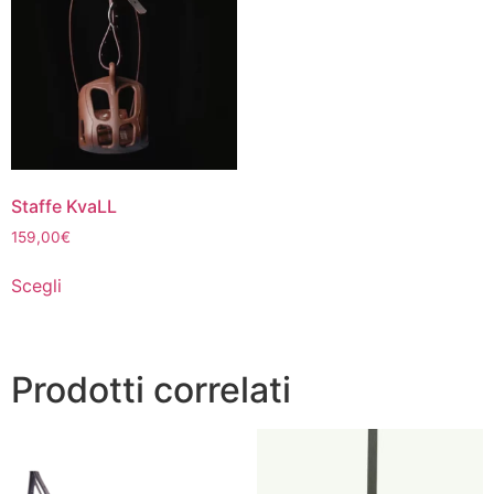
Staffe KvaLL
159,00
€
Questo
Scegli
prodotto
ha
più
varianti.
Prodotti correlati
Le
opzioni
possono
essere