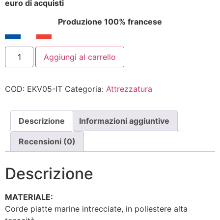
euro di acquisti
Produzione 100% francese
Redini
Aggiungi al carrello
-
4
metri
di
COD:
EKV05-IT
Categoria:
Attrezzatura
lunghezza
quantità
Descrizione
Informazioni aggiuntive
Recensioni (0)
Descrizione
MATERIALE:
Corde piatte marine intrecciate, in poliestere alta