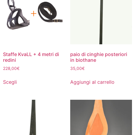
scelte
nella
pagina
del
prodotto
Staffe KvaLL + 4 metri di
paio di cinghie posteriori
redini
in biothane
228,00
€
35,00
€
Questo
Scegli
Aggiungi al carrello
prodotto
ha
più
varianti.
Le
opzioni
possono
essere