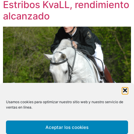
Estribos KvaLL, rendimiento
alcanzado
Usamos cookies para optimizar nuestro sitio web y nuestro servicio de
ventas en línea.
Aceptar los cookies
Étriers KvaLL
À propos
Contact