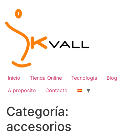
Ir
al
contenido
Inicio
Tienda Online
Tecnologia
Blog
A proposito
Contacto
Categoría:
accesorios