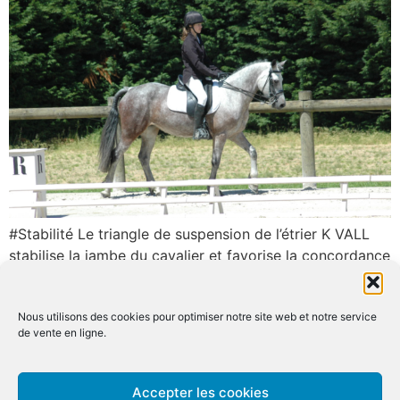
#Stabilité Le triangle de suspension de l’étrier K VALL
stabilise la jambe du cavalier et favorise la concordance
des centres de gravité du cavalier et de son cheval.
Nous savons que la forme la plus stable, d’un point de
Nous utilisons des cookies pour optimiser notre site web et notre service
vue mécanique, est le triangle. Le poids du corps du
de vente en ligne.
cavalier qui arrive verticalement sur le […]
Accepter les cookies
Étriers KvaLL
À propos
Contact